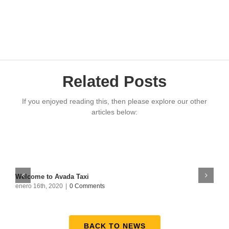
Related Posts
If you enjoyed reading this, then please explore our other
articles below:
Welcome to Avada Taxi
T
enero 16th, 2020
|
0 Comments
e
BACK TO NEWS