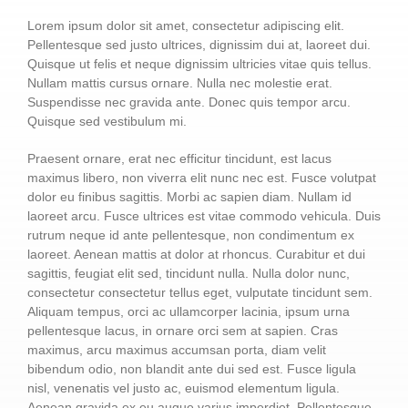
ESCRÍBENOS
Lorem ipsum dolor sit amet, consectetur adipiscing elit.
Pellentesque sed justo ultrices, dignissim dui at, laoreet dui.
Quisque ut felis et neque dignissim ultricies vitae quis tellus.
Nullam mattis cursus ornare. Nulla nec molestie erat.
Suspendisse nec gravida ante. Donec quis tempor arcu.
Quisque sed vestibulum mi.
Praesent ornare, erat nec efficitur tincidunt, est lacus
maximus libero, non viverra elit nunc nec est. Fusce volutpat
dolor eu finibus sagittis. Morbi ac sapien diam. Nullam id
laoreet arcu. Fusce ultrices est vitae commodo vehicula. Duis
rutrum neque id ante pellentesque, non condimentum ex
laoreet. Aenean mattis at dolor at rhoncus. Curabitur et dui
sagittis, feugiat elit sed, tincidunt nulla. Nulla dolor nunc,
consectetur consectetur tellus eget, vulputate tincidunt sem.
Aliquam tempus, orci ac ullamcorper lacinia, ipsum urna
pellentesque lacus, in ornare orci sem at sapien. Cras
maximus, arcu maximus accumsan porta, diam velit
bibendum odio, non blandit ante dui sed est. Fusce ligula
nisl, venenatis vel justo ac, euismod elementum ligula.
Aenean gravida ex eu augue varius imperdiet. Pellentesque