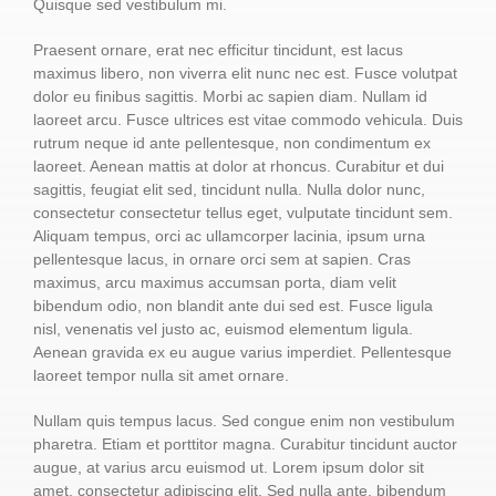
Quisque sed vestibulum mi.
Praesent ornare, erat nec efficitur tincidunt, est lacus
maximus libero, non viverra elit nunc nec est. Fusce volutpat
dolor eu finibus sagittis. Morbi ac sapien diam. Nullam id
laoreet arcu. Fusce ultrices est vitae commodo vehicula. Duis
rutrum neque id ante pellentesque, non condimentum ex
laoreet. Aenean mattis at dolor at rhoncus. Curabitur et dui
sagittis, feugiat elit sed, tincidunt nulla. Nulla dolor nunc,
consectetur consectetur tellus eget, vulputate tincidunt sem.
Aliquam tempus, orci ac ullamcorper lacinia, ipsum urna
pellentesque lacus, in ornare orci sem at sapien. Cras
maximus, arcu maximus accumsan porta, diam velit
bibendum odio, non blandit ante dui sed est. Fusce ligula
nisl, venenatis vel justo ac, euismod elementum ligula.
Aenean gravida ex eu augue varius imperdiet. Pellentesque
laoreet tempor nulla sit amet ornare.
Nullam quis tempus lacus. Sed congue enim non vestibulum
pharetra. Etiam et porttitor magna. Curabitur tincidunt auctor
augue, at varius arcu euismod ut. Lorem ipsum dolor sit
amet, consectetur adipiscing elit. Sed nulla ante, bibendum