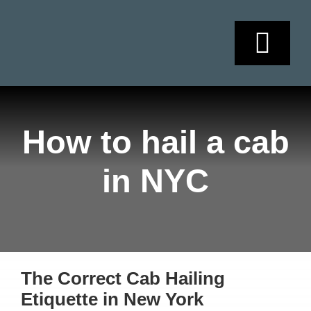
Skip
to
content
Togg
Navi
HOME
How to hail a cab
SOBRE NOSO
in NYC
SERVICIOS
AGENDAMIEN
The Correct Cab Hailing
CONTACTO
Etiquette in New York