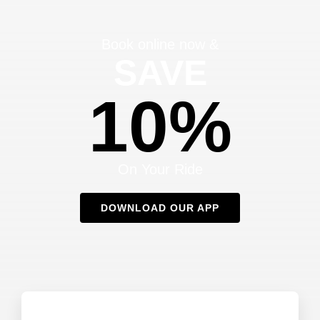
Book online now &
SAVE
10%
On Your Ride
DOWNLOAD OUR APP