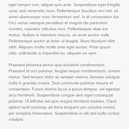
eget tempor non, aliquet quis ante. Suspendisse eget fringilla
urna, sed venenatis risus. Pellentesque faucibus orci nisl, sit
amet ullamcorper nunc fermentum sed. In id consectetur dui.
Orci varius natoque penatibus et magnis dis parturient
montes, nascetur ridiculus mus. Pellentesque vitae est
metus. Nullam in interdum mauris, sit amet auctor nulla.
Pellentesque auctor at dolor ut feugiat. Nunc tincidunt nibh
nibh. Aliquam mollis mollis ante eget auctor. Proin ipsum
odio, sollicitudin a imperdiet eu, aliquam eu sem.
Praesent pharetra lectus quis tincidunt condimentum.
Praesent id orci pulvinar, feugiat neque condimentum, ornare
metus. Sed tempor dolor ac semper viverra. Aenean volutpat
nulla in gravida ornare. Duis commodo pulvinar mauris et
consectetur. Fusce viverra lacus a purus tempus, vel egestas
arcu hendrerit. Suspendisse congue sem eget consequat
pulvinar. Ut efficitur est quis magna tincidunt sodales. Class
aptent taciti sociosqu ad litora torquent per conubia nostra,
per inceptos himenaeos. Suspendisse in elit sed nulla cursus
volutpat.