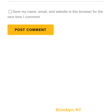
Save my name, email, and website in this browser for the
next time I comment.
Testimonials
“Lorem ipsum dolor sit amet, consectetur adipiscing
elit, sed do eiusmod tempor incididunt ut labore et
dolore magna aliqua.”
Mike Smith –
Brooklyn, NY