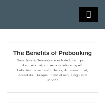
Skip
to
content
Togg
Navi
HOME
SOBRE NOSO
The Benefits of Prebooking
Save Time & Guarantee Your Ride Lorem ipsum
dolor sit amet, consectetur adipiscing elit.
SERVICIOS
Pellentesque sed justo ultrices, dignissim dui at,
laoreet dui. Quisque ut felis et neque dignissim
ultricies
AGENDAMIEN
CONTACTO