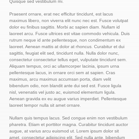
Quisque sed vestibulum mi.
Praesent ornare, erat nec efficitur tincidunt, est lacus
maximus libero, non viverra elit nunc nec est. Fusce volutpat
dolor eu finibus sagittis. Morbi ac sapien diam. Nullam id
laoreet arcu. Fusce ultrices est vitae commodo vehicula. Duis
rutrum neque id ante pellentesque, non condimentum ex
laoreet. Aenean mattis at dolor at rhoncus. Curabitur et dui
sagittis, feugiat elit sed, tincidunt nulla. Nulla dolor nunc,
consectetur consectetur tellus eget, vulputate tincidunt sem.
Aliquam tempus, orci ac ullamcorper lacinia, ipsum urna
pellentesque lacus, in ornare orci sem at sapien. Cras
maximus, arcu maximus accumsan porta, diam velit
bibendum odio, non blandit ante dui sed est. Fusce ligula
nisl, venenatis vel justo ac, euismod elementum ligula.
Aenean gravida ex eu augue varius imperdiet. Pellentesque
laoreet tempor nulla sit amet ornare.
Nullam quis tempus lacus. Sed congue enim non vestibulum
pharetra. Etiam et porttitor magna. Curabitur tincidunt auctor
augue, at varius arcu euismod ut. Lorem ipsum dolor sit
amet, consectetur adipiscing elit. Sed nulla ante, bibendum