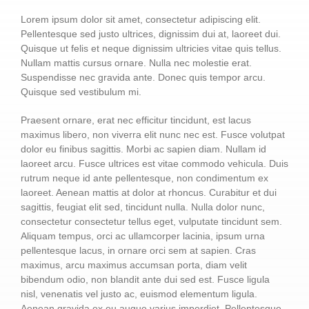
ESCRÍBENOS
Lorem ipsum dolor sit amet, consectetur adipiscing elit.
Pellentesque sed justo ultrices, dignissim dui at, laoreet dui.
Quisque ut felis et neque dignissim ultricies vitae quis tellus.
Nullam mattis cursus ornare. Nulla nec molestie erat.
Suspendisse nec gravida ante. Donec quis tempor arcu.
Quisque sed vestibulum mi.
Praesent ornare, erat nec efficitur tincidunt, est lacus
maximus libero, non viverra elit nunc nec est. Fusce volutpat
dolor eu finibus sagittis. Morbi ac sapien diam. Nullam id
laoreet arcu. Fusce ultrices est vitae commodo vehicula. Duis
rutrum neque id ante pellentesque, non condimentum ex
laoreet. Aenean mattis at dolor at rhoncus. Curabitur et dui
sagittis, feugiat elit sed, tincidunt nulla. Nulla dolor nunc,
consectetur consectetur tellus eget, vulputate tincidunt sem.
Aliquam tempus, orci ac ullamcorper lacinia, ipsum urna
pellentesque lacus, in ornare orci sem at sapien. Cras
maximus, arcu maximus accumsan porta, diam velit
bibendum odio, non blandit ante dui sed est. Fusce ligula
nisl, venenatis vel justo ac, euismod elementum ligula.
Aenean gravida ex eu augue varius imperdiet. Pellentesque