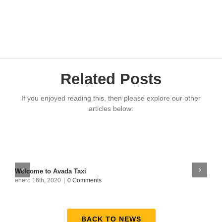
Related Posts
If you enjoyed reading this, then please explore our other
articles below:
Welcome to Avada Taxi
T
enero 16th, 2020
|
0 Comments
e
BACK TO NEWS