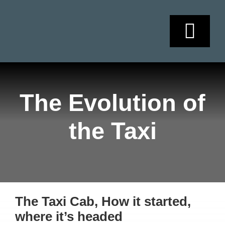
Skip
to
content
Togg
Navi
HOME
The Evolution of
SOBRE NOSO
the Taxi
SERVICIOS
AGENDAMIEN
The Taxi Cab, How it started,
CONTACTO
where it’s headed