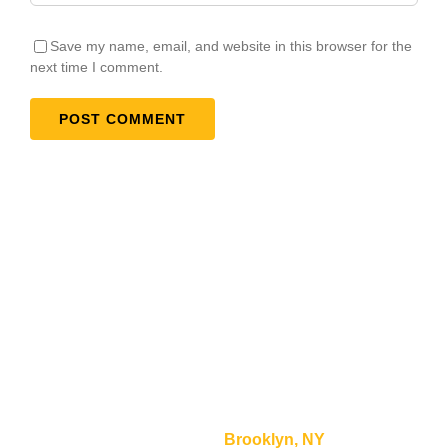
Save my name, email, and website in this browser for the
next time I comment.
Testimonials
“Lorem ipsum dolor sit amet, consectetur adipiscing
elit, sed do eiusmod tempor incididunt ut labore et
dolore magna aliqua.”
Mike Smith –
Brooklyn, NY