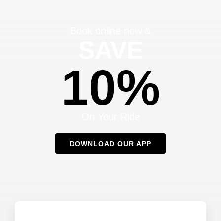
Book online now &
SAVE
10%
On Your Ride
DOWNLOAD OUR APP