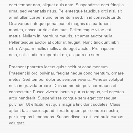
eget tempor non, aliquet quis ante. Suspendisse eget fringilla
urna, sed venenatis risus. Pellentesque faucibus orci nisl, sit
amet ullamcorper nunc fermentum sed. In id consectetur dui.
Orci varius natoque penatibus et magnis dis parturient
montes, nascetur ridiculus mus. Pellentesque vitae est
metus. Nullam in interdum mauris, sit amet auctor nulla.
Pellentesque auctor at dolor ut feugiat. Nunc tincidunt nibh
nibh. Aliquam mollis mollis ante eget auctor. Proin ipsum
odio, sollicitudin a imperdiet eu, aliquam eu sem.
Praesent pharetra lectus quis tincidunt condimentum.
Praesent id orci pulvinar, feugiat neque condimentum, ornare
metus. Sed tempor dolor ac semper viverra. Aenean volutpat
nulla in gravida ornare. Duis commodo pulvinar mauris et
consectetur. Fusce viverra lacus a purus tempus, vel egestas
arcu hendrerit. Suspendisse congue sem eget consequat
pulvinar. Ut efficitur est quis magna tincidunt sodales. Class
aptent taciti sociosqu ad litora torquent per conubia nostra,
per inceptos himenaeos. Suspendisse in elit sed nulla cursus
volutpat.