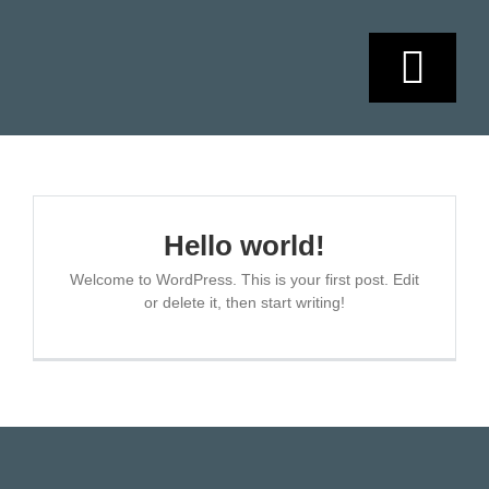
Skip
to
content
Togg
Navi
HOME
SOBRE NOSO
Hello world!
Welcome to WordPress. This is your first post. Edit
or delete it, then start writing!
SERVICIOS
AGENDAMIEN
CONTACTO